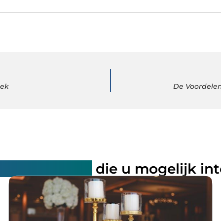
iek
De Voordelen
rde artikelen
die u mogelijk in