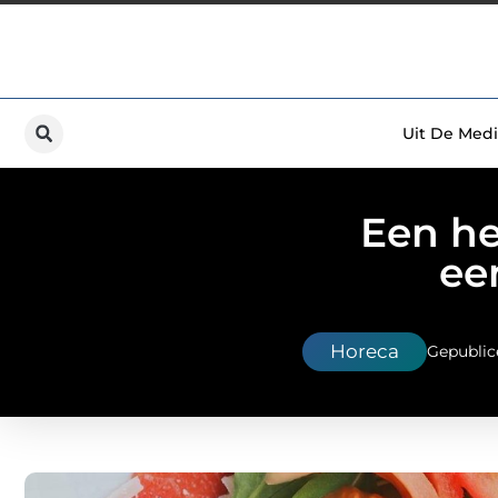
Uit De Medi
Een he
ee
Horeca
Gepublic