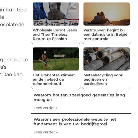
f in hun bed
ie
ocolaterie
Wholesale Carrot Jeans
Vertrouwen begint bij
and Their Timeless
een datingsite in België
Return to Fashion
met controle
ngens is een
a’s.
l? Dan kan
Het Brabantse klimaat
Metaalrecycling voor
en de invloed op
bedrijven en
tuinonderhoud
particulieren
Waarom houten speelgoed generaties lang
meegaat
Lees verder »
Waarom een professionele website het
fundament is van uw bedrijfsgroei
Lees verder »