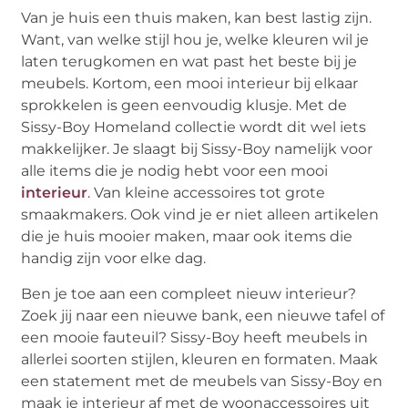
Van je huis een thuis maken, kan best lastig zijn.
Want, van welke stijl hou je, welke kleuren wil je
laten terugkomen en wat past het beste bij je
meubels. Kortom, een mooi interieur bij elkaar
sprokkelen is geen eenvoudig klusje. Met de
Sissy-Boy Homeland collectie wordt dit wel iets
makkelijker. Je slaagt bij Sissy-Boy namelijk voor
alle items die je nodig hebt voor een mooi
interieur
. Van kleine accessoires tot grote
smaakmakers. Ook vind je er niet alleen artikelen
die je huis mooier maken, maar ook items die
handig zijn voor elke dag.
Ben je toe aan een compleet nieuw interieur?
Zoek jij naar een nieuwe bank, een nieuwe tafel of
een mooie fauteuil? Sissy-Boy heeft meubels in
allerlei soorten stijlen, kleuren en formaten. Maak
een statement met de meubels van Sissy-Boy en
maak je interieur af met de woonaccessoires uit