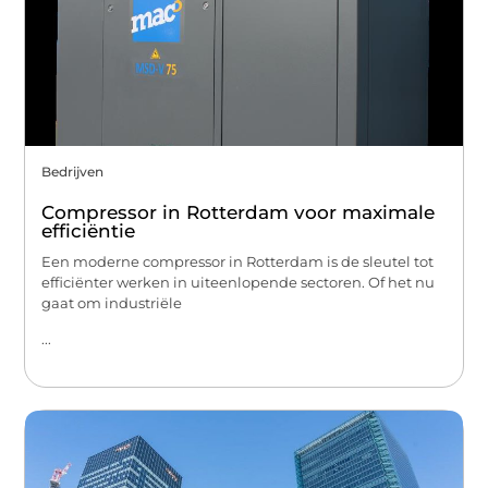
Bedrijven
Compressor in Rotterdam voor maximale
efficiëntie
Een moderne compressor in Rotterdam is de sleutel tot
efficiënter werken in uiteenlopende sectoren. Of het nu
gaat om industriële
...