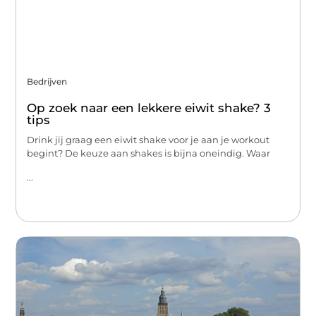
Bedrijven
Op zoek naar een lekkere eiwit shake? 3
tips
Drink jij graag een eiwit shake voor je aan je workout
begint? De keuze aan shakes is bijna oneindig. Waar
...