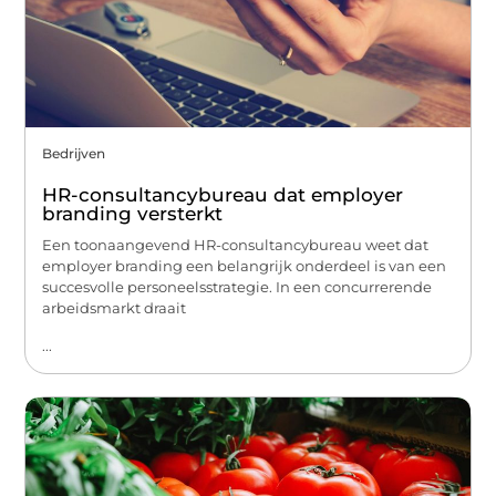
Bedrijven
HR-consultancybureau dat employer
branding versterkt
Een toonaangevend HR-consultancybureau weet dat
employer branding een belangrijk onderdeel is van een
succesvolle personeelsstrategie. In een concurrerende
arbeidsmarkt draait
...