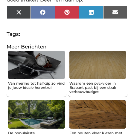
X
Facebook
Pinterest
LinkedIn
Email
(Twitter)
Tags:
Meer Berichten
Van merino tot half-zip zo vind
Waarom een pvc-vloer in
je jouw ideale herentrui
Brabant past bij een strak
verbouwbudget
De populairste
Een houten vloer kiezen met