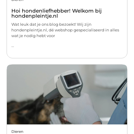
Hoi hondenliefhebber! Welkom bij
hondenpleintje.nl
Wat leuk dat je ons blog bezoekt! Wij zijn
hondenpleintje.nl, dé webshop gespecialiseerd in alles
wat je nodig hebt voor
...
Dieren