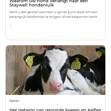
Waarom uw hond verlangt naar een
Staywell hondenluik
Kent u dat gevoel wanneer u op het punt staat om een
belangrijk telefoontje te krijgen of net begonnen bent
...
Dieren
Het geheim van gezonde koeien en kalfjes