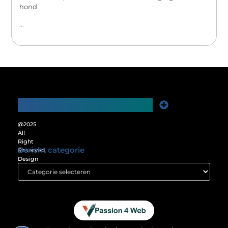
hond
...
Main Links
Website Linkbuilding: De Sleutel tot Meer Online Zichtbaarheid
Verdien Geld met je Website: Ontgrendel het Verdienpotentieel van je Online Platform
@2025
All
Right
Bericht categorie
Reserved.
Design
by
www.passion4web.nl.