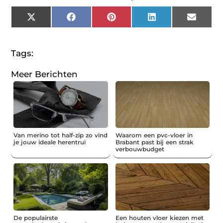
X
Facebook
Pinterest
LinkedIn
Email
(Twitter)
Tags:
Meer Berichten
Van merino tot half-zip zo vind
Waarom een pvc-vloer in
je jouw ideale herentrui
Brabant past bij een strak
verbouwbudget
De populairste
Een houten vloer kiezen met