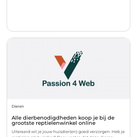
Dieren
Alle dierbenodigdheden koop je bij de
grootste reptielenwinkel online
Uiteraard wil je jouw huisdier(en) goed verzorgen. Heb je