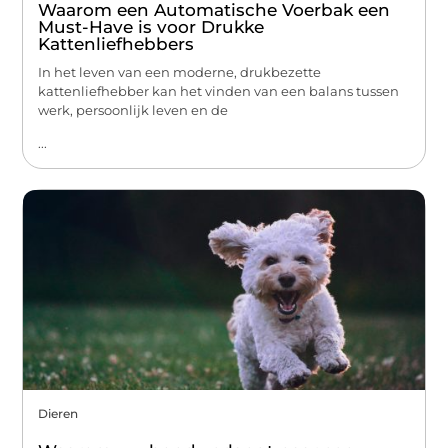
Waarom een Automatische Voerbak een
Must-Have is voor Drukke
Kattenliefhebbers
In het leven van een moderne, drukbezette
kattenliefhebber kan het vinden van een balans tussen
werk, persoonlijk leven en de
...
Dieren