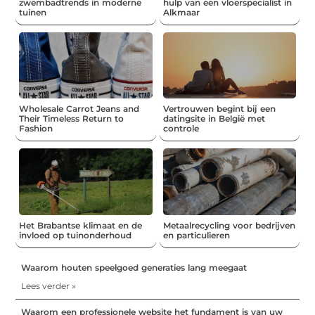
zwembadtrends in moderne
hulp van een vloerspecialist in
tuinen
Alkmaar
Wholesale Carrot Jeans and
Vertrouwen begint bij een
Their Timeless Return to
datingsite in België met
Fashion
controle
Het Brabantse klimaat en de
Metaalrecycling voor bedrijven
invloed op tuinonderhoud
en particulieren
Waarom houten speelgoed generaties lang meegaat
Lees verder »
Waarom een professionele website het fundament is van uw