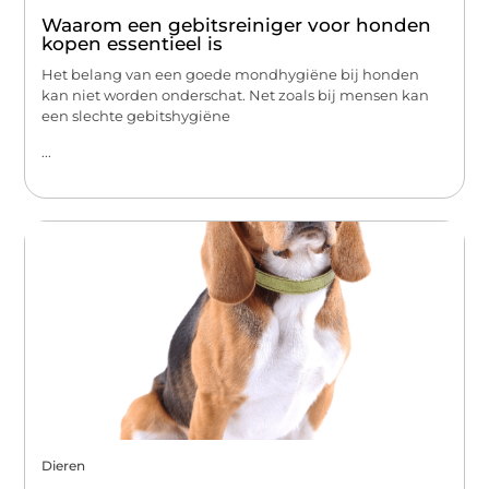
Waarom een gebitsreiniger voor honden
kopen essentieel is
Het belang van een goede mondhygiëne bij honden
kan niet worden onderschat. Net zoals bij mensen kan
een slechte gebitshygiëne
...
Dieren