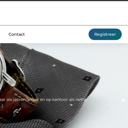
Contact
Registreer
jaar als jasvervanger en op kantoor als nette,
…]