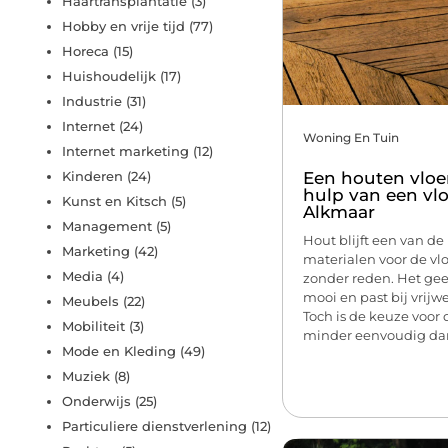
Haartransplantatie
(3)
Hobby en vrije tijd
(77)
Horeca
(15)
Huishoudelijk
(17)
Industrie
(31)
Internet
(24)
Woning En Tuin
Internet marketing
(12)
Een houten vloe
Kinderen
(24)
hulp van een vlo
Kunst en Kitsch
(5)
Alkmaar
Management
(5)
Hout blijft een van de
Marketing
(42)
materialen voor de vloe
Media
(4)
zonder reden. Het gee
mooi en past bij vrijwel
Meubels
(22)
Toch is de keuze voor 
Mobiliteit
(3)
minder eenvoudig dan 
Mode en Kleding
(49)
Muziek
(8)
Onderwijs
(25)
Particuliere dienstverlening
(12)