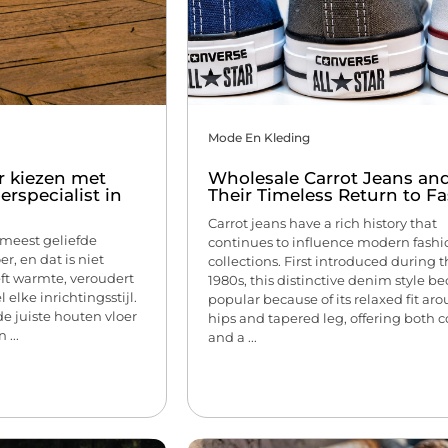
Mode En Kleding
r kiezen met
Wholesale Carrot Jeans an
erspecialist in
Their Timeless Return to F
Carrot jeans have a rich history that
 meest geliefde
continues to influence modern fashi
r, en dat is niet
collections. First introduced during 
ft warmte, veroudert
1980s, this distinctive denim style 
 elke inrichtingsstijl.
popular because of its relaxed fit ar
de juiste houten vloer
hips and tapered leg, offering both 
...
and a ...