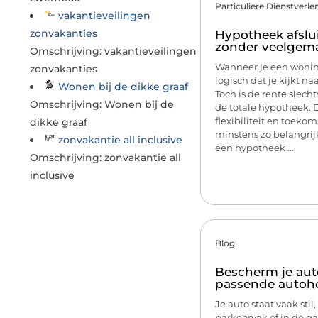
Particuliere Dienstverle
vakantieveilingen
zonvakanties
Hypotheek afslu
zonder veelgema
Omschrijving: vakantieveilingen
Wanneer je een woning
zonvakanties
logisch dat je kijkt n
Wonen bij de dikke graaf
Toch is de rente slech
Omschrijving: Wonen bij de
de totale hypotheek.
flexibiliteit en toeko
dikke graaf
minstens zo belangrij
zonvakantie all inclusive
een hypotheek ...
Omschrijving: zonvakantie all
inclusive
Blog
Bescherm je aut
passende autoh
Je auto staat vaak stil,
parkeervak of in de gar