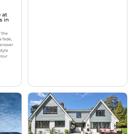
 at
s in
 the
 fade,
e answer
style
your