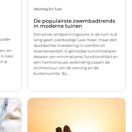
Woning En Tuin
De populairste zwembadtrends
in moderne tuinen
Een privé-ontspanningszone in de tuin is al
uurder
lang geen overbodige luxe meer, maar een
doordachte investering in comfort en
ten, en
levenskwaliteit. Eigentijdse tuinontwerpen
 is naar
draaien om minimalisme, functionaliteit en
t al
een harmonieuze verbinding tussen de
architectuur van de woning en de
buitenruimte. Bij ...