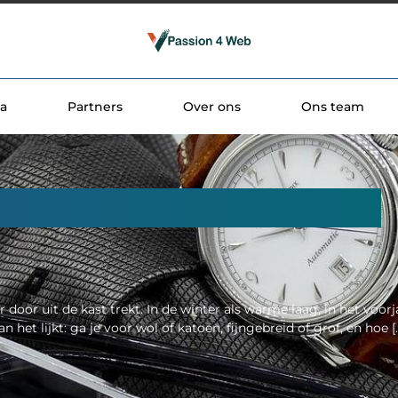
a
Partners
Over ons
Ons team
p zo vind je jouw ideale
r door uit de kast trekt. In de winter als warme laag, in het voor
 het lijkt: ga je voor wol of katoen, fijngebreid of grof, en hoe [