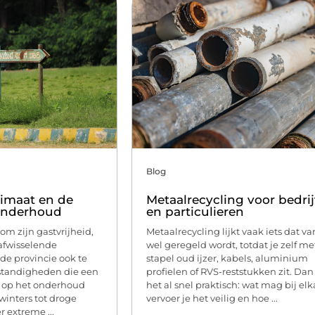
Blog
limaat en de
Metaalrecycling voor bedri
nonderhoud
en particulieren
om zijn gastvrijheid,
Metaalrecycling lijkt vaak iets dat va
afwisselende
wel geregeld wordt, totdat je zelf me
de provincie ook te
stapel oud ijzer, kabels, aluminium
tandigheden die een
profielen of RVS-reststukken zit. Da
n op het onderhoud
het al snel praktisch: wat mag bij elk
winters tot droge
vervoer je het veilig en hoe ...
 extreme ...