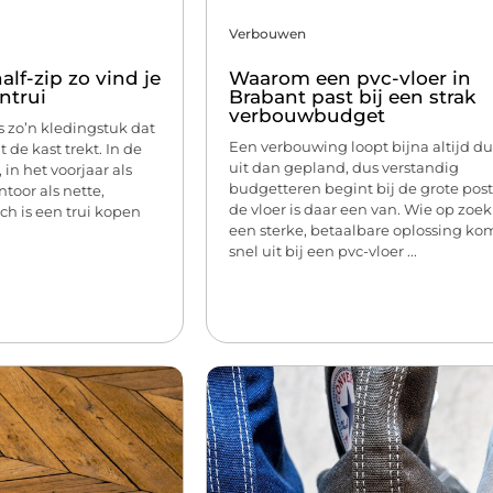
Verbouwen
alf-zip zo vind je
Waarom een pvc-vloer in
ntrui
Brabant past bij een strak
verbouwbudget
s zo’n kledingstuk dat
Een verbouwing loopt bijna altijd d
t de kast trekt. In de
uit dan gepland, dus verstandig
 in het voorjaar als
budgetteren begint bij de grote pos
toor als nette,
de vloer is daar een van. Wie op zoek
ch is een trui kopen
een sterke, betaalbare oplossing kom
snel uit bij een pvc-vloer ...