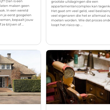
ijf? Dan is een
grootste uitdagingen die een
e laten maken geen
appartementencomplex kan tegen
aak. In een wereld
Het gaat om veel geld, veel beslissi
en je eerst googelen
veel eigenaren die het er allemaal o
pnemen, bepaalt jouw
moeten worden. Wie dat proces onde
ze blijven of ...
loopt het risico op ...