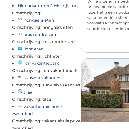
Wil je groeien als bedr
Hier adverteren? Meld je aan.
professionele websit
luxe, het is een noodz
Omschrijving:
waar potentiële klant
hongaars eten
voordat ze contact o
Omschrijving: hongaars eten
website in seconden of 
kras rondreizen
Omschrijving: kras rondreizen
licht eten
Omschrijving: licht eten
rcn vakantiepark
Omschrijving: rcn vakantiepark
sunweb vakanties
Omschrijving: sunweb vakanties
tilaa
Omschrijving: tilaa
vakantiehuis prive
zwembad
Omschrijving: vakantiehuis prive
zwembad