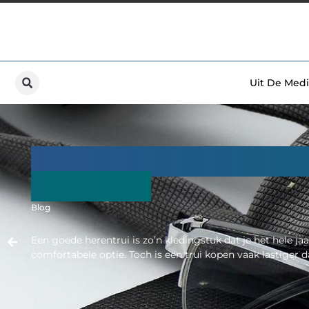
Uit De Medi
Van merino tot half-zi
herentrui
Blog
Een goede herentrui is zo’n kledingstuk dat je het hele jaa
comfortabele optie. Toch is een trui kopen vaak lastiger dan