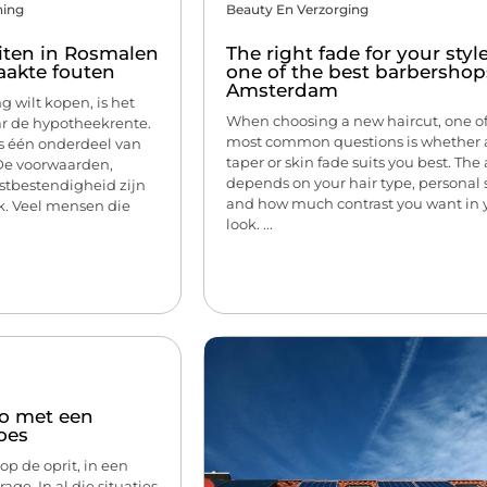
ning
Beauty En Verzorging
iten in Rosmalen
The right fade for your style
akte fouten
one of the best barbershop
Amsterdam
 wilt kopen, is het
When choosing a new haircut, one of
aar de hypotheekrente.
most common questions is whether a
ts één onderdeel van
taper or skin fade suits you best. Th
 De voorwaarden,
depends on your hair type, personal 
mstbestendigheid zijn
and how much contrast you want in 
k. Veel mensen die
look. ...
o met een
oes
 op de oprit, in een
age. In al die situaties