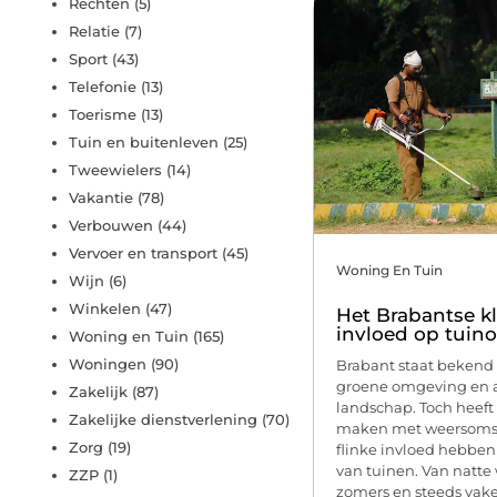
Rechten
(5)
Relatie
(7)
Sport
(43)
Telefonie
(13)
Toerisme
(13)
Tuin en buitenleven
(25)
Tweewielers
(14)
Vakantie
(78)
Verbouwen
(44)
Vervoer en transport
(45)
Woning En Tuin
Wijn
(6)
Winkelen
(47)
Het Brabantse k
invloed op tui
Woning en Tuin
(165)
Woningen
(90)
Brabant staat bekend 
groene omgeving en 
Zakelijk
(87)
landschap. Toch heeft 
Zakelijke dienstverlening
(70)
maken met weersoms
Zorg
(19)
flinke invloed hebbe
van tuinen. Van natte 
ZZP
(1)
zomers en steeds vaker