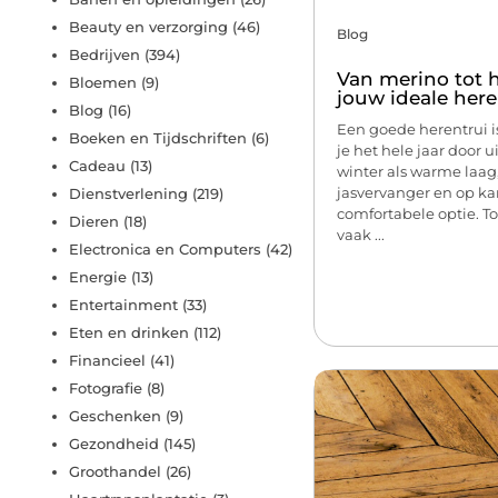
Beauty en verzorging
(46)
Blog
Bedrijven
(394)
Van merino tot h
Bloemen
(9)
jouw ideale here
Blog
(16)
Een goede herentrui i
Boeken en Tijdschriften
(6)
je het hele jaar door ui
Cadeau
(13)
winter als warme laag,
jasvervanger en op kan
Dienstverlening
(219)
comfortabele optie. To
Dieren
(18)
vaak ...
Electronica en Computers
(42)
Energie
(13)
Entertainment
(33)
Eten en drinken
(112)
Financieel
(41)
Fotografie
(8)
Geschenken
(9)
Gezondheid
(145)
Groothandel
(26)